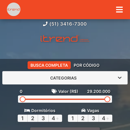
(51) 3416-7300
BUSCA COMPLETA
POR CÓDIGO
CATEGORIAS
0
Valor (R$)
29.200.000
Dormitórios
Vagas
1
2
3
4
+
1
2
3
4
+