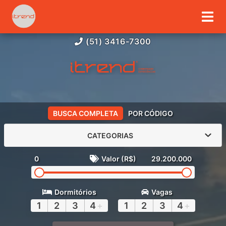
(51) 3416-7300
BUSCA COMPLETA
POR CÓDIGO
CATEGORIAS
0
Valor (R$)
29.200.000
Dormitórios
Vagas
1
2
3
4
+
1
2
3
4
+