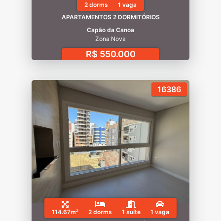
2 dorms
1 vaga
APARTAMENTOS 2 DORMITÓRIOS
Capão da Canoa
Zona Nova
R$ 550.000
16386
114.67m²
2 dorms
1 suíte
1 vaga