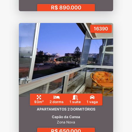
R$ 890.000
16390
93m²
2 dorms
1 suíte
1 vaga
APARTAMENTOS 2 DORMITÓRIOS
Capão da Canoa
Zona Nova
R$ 650.000