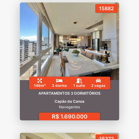
15882
146m²
3 dorms
1 suíte
2 vagas
APARTAMENTOS 3 DORMITÓRIOS
Capão da Canoa
Navegantes
R$ 1.690.000
15372