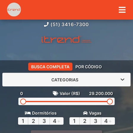
(51) 3416-7300
BUSCA COMPLETA
POR CÓDIGO
CATEGORIAS
0
Valor (R$)
29.200.000
Dormitórios
Vagas
1
2
3
4
+
1
2
3
4
+