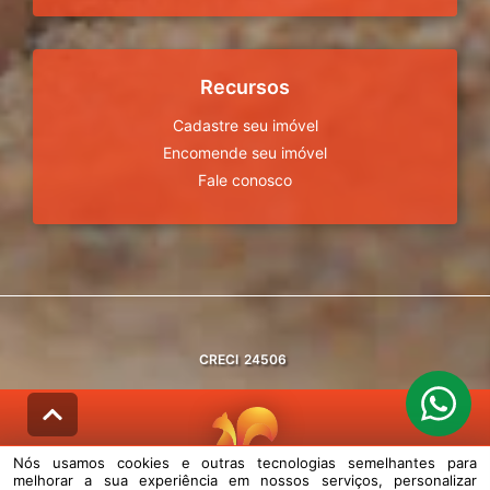
Recursos
Cadastre seu imóvel
Encomende seu imóvel
Fale conosco
CRECI
24506
Nós usamos cookies e outras tecnologias semelhantes para
melhorar a sua experiência em nossos serviços, personalizar
© DESENVOLVIDO PELA
AGIL.NET